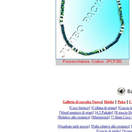
Punzecchiatura. Codice: JPCP391
|
|
|
Galleria di raccolta Nuova
Heishe
Puka
C
[Coco fiorisce]
[Collana di penna]
[Guscio l
[Wood munisce di grani]
[4-5 Pukalet]
[Il guscio H
[Relativo alla ceramica]
[Marmorizzi]
[7-8mm Coco 
[Quadrato tagli guscio]
[Palla relativo alla ceramica]
[Guscio di taglio]
[Scopa 