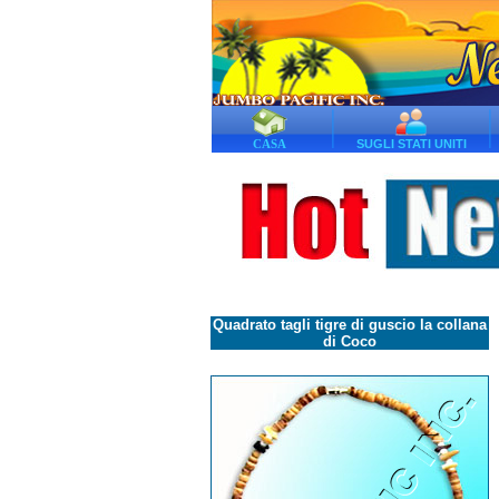
CASA
SUGLI STATI UNITI
Quadrato tagli tigre di guscio la collana
di Coco