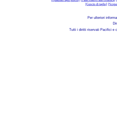
[Quadrato tagli guscio]
[Palla relativo alla ceramica]
[Guscio di taglio]
[Scopa 
Per ulteriori informa
Di
Tutti i diritti riservati Pacif