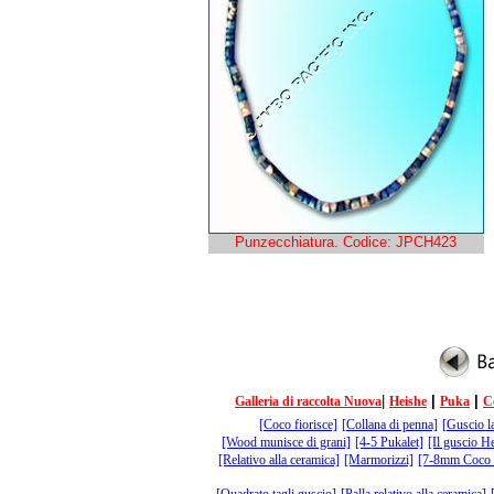
Punzecchiatura. Codice: JPCH423
|
|
|
Galleria di raccolta Nuova
Heishe
Puka
C
[Coco fiorisce]
[Collana di penna]
[Guscio l
[Wood munisce di grani]
[4-5 Pukalet]
[Il guscio H
[Relativo alla ceramica]
[Marmorizzi]
[7-8mm Coco 