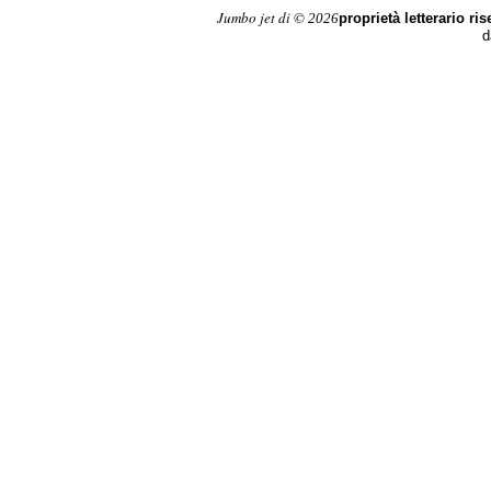
Jumbo jet di ©
2026
proprietà letterario rise
d